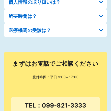
いした上で最適プランをご提案いたします。
個人情報の取り扱いは？
いびき・日中の眠気・高血圧の方に推奨。運転業務
や機械操作の事故防止に有効です。
所要時間は？
法令と社内規定に基づき適切に管理します。詳細は
直接ご説明いたします。
医療機関の受診は？
装着説明は数分、計測は就寝中に実施するため業務
時間への影響はありません。
精密検査が必要な場合は適切な医療機関をご紹介
し、スムーズな受診をサポートいたします。
まずはお電話でご相談ください
受付時間：平日 9:00～17:00
TEL：099-821-3333